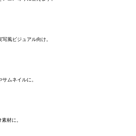
実写風ビジュアル向け。
やサムネイルに。
け素材に。