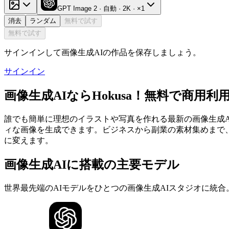
GPT Image 2 · 自動 · 2K · ×1
消去
ランダム
無料で試す
無料で試す
サインインして画像生成AIの作品を保存しましょう。
サインイン
画像生成AIならHokusa！無料で商用
誰でも簡単に理想のイラストや写真を作れる最新の画像生成A
ィな画像を生成できます。ビジネスから副業の素材集めまで、
に変えます。
画像生成AIに搭載の主要モデル
世界最先端のAIモデルをひとつの画像生成AIスタジオに統