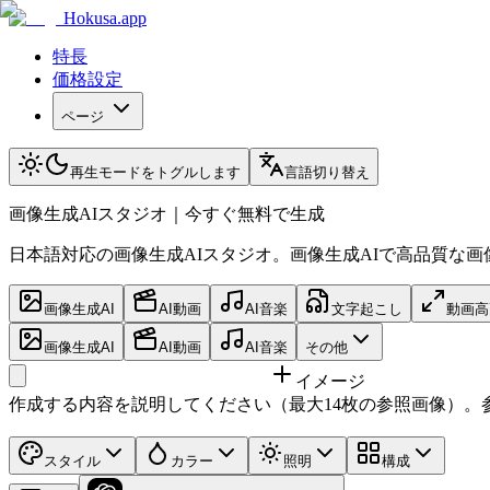
Hokusa.app
特長
価格設定
ページ
再生モードをトグルします
言語切り替え
画像生成AIスタジオ｜今すぐ無料で生成
日本語対応の画像生成AIスタジオ。画像生成AIで高品質な
画像生成AI
AI動画
AI音楽
文字起こし
動画高
画像生成AI
AI動画
AI音楽
その他
イメージ
作成する内容を説明してください（最大14枚の参照画像）。
スタイル
カラー
照明
構成